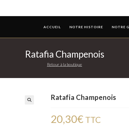
ACCUEIL
NOTRE HISTOIRE
NOTRE 
Ratafia Champenois
Retour à la boutique
Ratafia Champenois
20,30
€
TTC